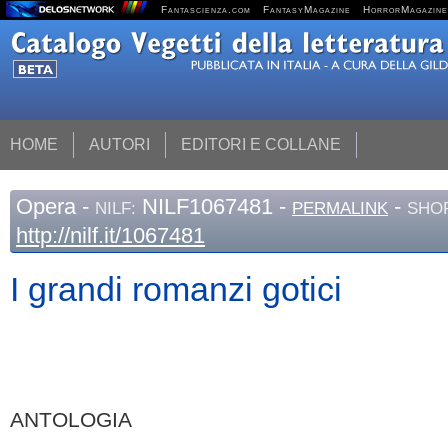
Fantascienza.com
FantasyMagazine
HorrorMagazine
HOME
AUTORI
EDITORI E COLLANE
Opera
-
NILF1067481 -
-
NILF:
PERMALINK
SHOR
http://nilf.it/1067481
I grandi romanzi gotici
ANTOLOGIA