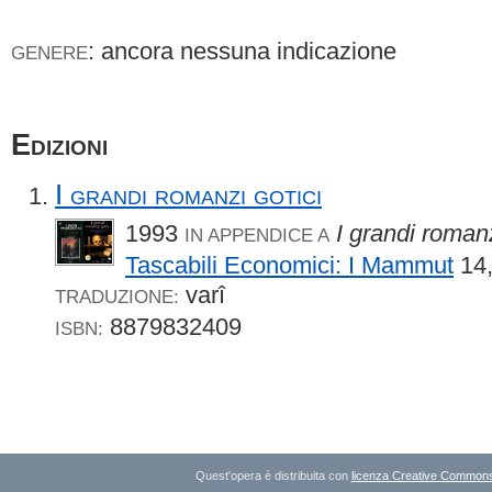
: ancora nessuna indicazione
GENERE
Edizioni
I grandi romanzi gotici
1993
I grandi romanz
IN APPENDICE A
Tascabili Economici: I Mammut
14
varî
TRADUZIONE:
8879832409
ISBN:
Quest'opera è distribuita con
licenza Creative Commons A