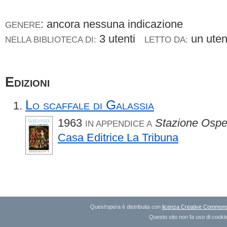
: ancora nessuna indicazione
GENERE
3 utenti
un ute
NELLA BIBLIOTECA DI:
LETTO DA:
Edizioni
Lo scaffale di Galassia
1963
Stazione Ospe
IN APPENDICE A
Casa Editrice La Tribuna
Quest'opera è distribuita con
licenza Creative Commons A
Questo sito non fa uso di cookie 