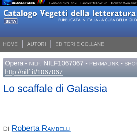
Fantascienza.com
FantasyMagazine
HorrorMagazine
HOME
AUTORI
EDITORI E COLLANE
Opera
-
NILF1067067 -
-
NILF:
PERMALINK
SHOR
http://nilf.it/1067067
Lo scaffale di Galassia
Roberta
Rambelli
DI