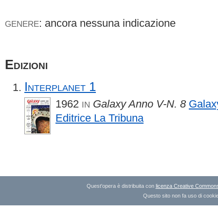
: ancora nessuna indicazione
GENERE
Edizioni
Interplanet 1
1962
Galaxy Anno V-N. 8
Galax
IN
Editrice La Tribuna
Quest'opera è distribuita con
licenza Creative Commons A
Questo sito non fa uso di cookie 