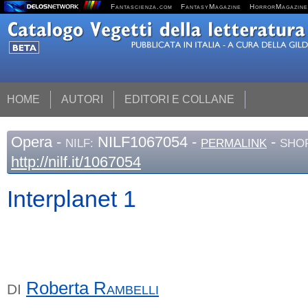
Fantascienza.com
FantasyMagazine
HorrorMagazine
HOME
AUTORI
EDITORI E COLLANE
Opera
-
NILF1067054 -
-
NILF:
PERMALINK
SHOR
http://nilf.it/1067054
Interplanet 1
Roberta
Rambelli
DI