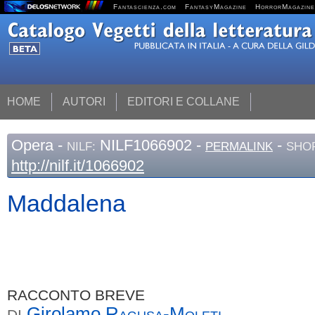
Fantascienza.com
FantasyMagazine
HorrorMagazine
HOME
AUTORI
EDITORI E COLLANE
Opera
-
NILF1066902 -
-
NILF:
PERMALINK
SHOR
http://nilf.it/1066902
Maddalena
RACCONTO BREVE
Girolamo
Ragusa-Moleti
DI