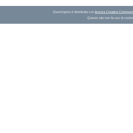
Quest'opera è distribuita con
licenza Creative Commons A
Questo sito non fa uso di cookie 