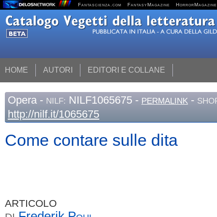
Fantascienza.com
FantasyMagazine
HorrorMagazine
HOME
AUTORI
EDITORI E COLLANE
Opera
-
NILF1065675 -
-
NILF:
PERMALINK
SHOR
http://nilf.it/1065675
Come contare sulle dita
ARTICOLO
Frederik
Pohl
DI