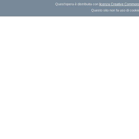
Quest'opera è distribuita con
licenza Creative Commons A
Questo sito non fa uso di cookie 