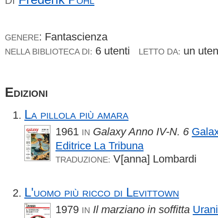
DI
: Fantascienza
GENERE
6 utenti
un ute
NELLA BIBLIOTECA DI:
LETTO DA:
Edizioni
La pillola più amara
1961
Galaxy Anno IV-N. 6
Gala
IN
Editrice La Tribuna
V[anna] Lombardi
TRADUZIONE:
L'uomo più ricco di Levittown
1979
Il marziano in soffitta
Uran
IN