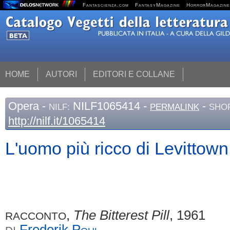
Fantascienza.com
FantasyMagazine
HorrorMagazine
HOME
AUTORI
EDITORI E COLLANE
Opera
-
NILF1065414 -
-
NILF:
PERMALINK
SHOR
http://nilf.it/1065414
L'uomo più ricco di Levittown
,
The Bitterest Pill
, 1961
RACCONTO
Frederik
Pohl