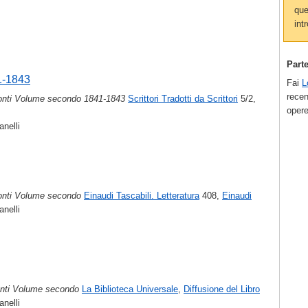
que
intr
Part
1-1843
Fai
L
recen
conti Volume secondo 1841-1843
Scrittori Tradotti da Scrittori
5/2,
opere
nelli
conti Volume secondo
Einaudi Tascabili. Letteratura
408,
Einaudi
nelli
nti Volume secondo
La Biblioteca Universale
,
Diffusione del Libro
nelli