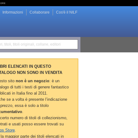
tore
Informazioni
Collaborare
Cos'è il NILF
i, titoli, titoli originali, collane, editori
LIBRI ELENCATI IN QUESTO
TALOGO NON SONO IN VENDITA
sto sito
non è un negozio
: è un
alogo di tutti i testi di genere fantastico
blicati in Italia fino al 2011.
he se a volta è presente l’indicazione
 prezzo, essa è solo a titolo
cumentativo
.
certo numero di titoli di collezionismo,
etrati e usati posso essere trovati su
os Store
.
la maggior parte dei titoli elencati in