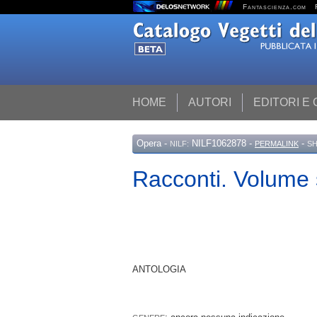
Fantascienza.com
HOME
AUTORI
EDITORI E
Opera
-
NILF1062878 -
-
NILF:
PERMALINK
SH
Racconti. Volume
ANTOLOGIA