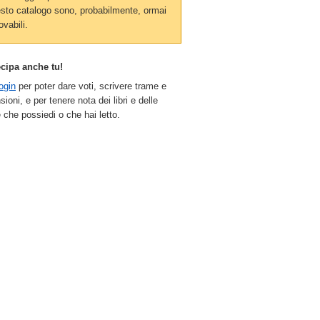
sto catalogo sono, probabilmente, ormai
ovabili.
ecipa anche tu!
ogin
per poter dare voti, scrivere trame e
sioni, e per tenere nota dei libri e delle
 che possiedi o che hai letto.