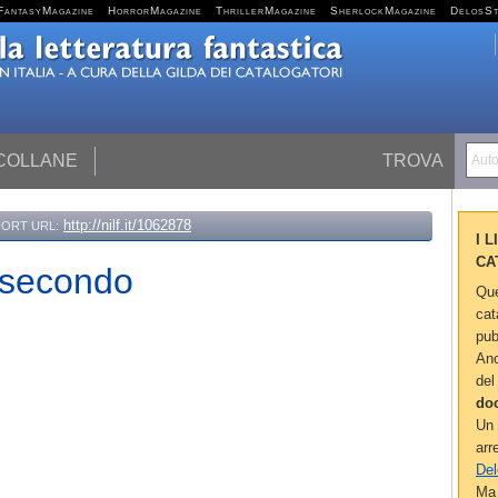
FantasyMagazine
HorrorMagazine
ThrillerMagazine
SherlockMagazine
DelosS
 COLLANE
TROVA
Autor
http://nilf.it/1062878
ORT URL:
I 
CA
 secondo
Que
cat
pub
Anc
del
do
Un 
arr
Del
Ma 