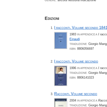
: ancora nessuna indicazione
GENERE
Edizioni
I racconti. Volume secondo 184
1983
I rac
IN APPENDICE A
Einaudi
Giorgio Manga
TRADUZIONE:
8806056697
ISBN:
I racconti. Volume secondo
1996
I rac
IN APPENDICE A
Giorgio Manga
TRADUZIONE:
8806141023
ISBN:
Racconti. Volume secondo
2004
Racco
IN APPENDICE A
Giorgio Manga
TRADUZIONE: