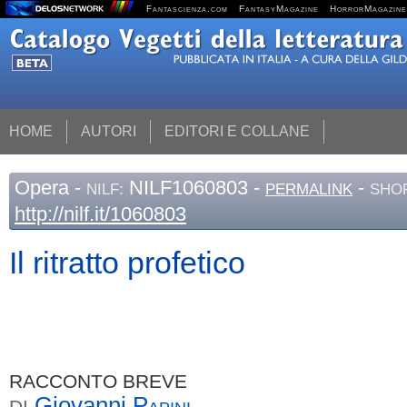
Fantascienza.com
FantasyMagazine
HorrorMagazine
HOME
AUTORI
EDITORI E COLLANE
Opera
-
NILF1060803 -
-
NILF:
PERMALINK
SHOR
http://nilf.it/1060803
Il ritratto profetico
RACCONTO BREVE
Giovanni
Papini
DI