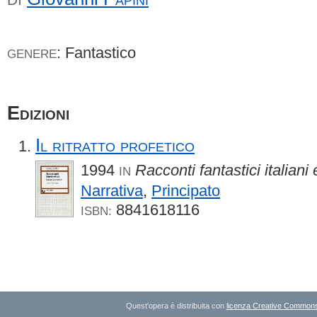
: Fantastico
GENERE
Edizioni
Il ritratto profetico
1994
Racconti fantastici italiani 
IN
Narrativa
,
Principato
8841618116
ISBN:
Quest'opera è distribuita con
licenza Creative Commons A