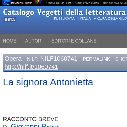
Fantascienza.com
FantasyMagazine
HorrorMagazine
HOME
AUTORI
EDITORI E COLLANE
Opera
-
NILF1060741 -
-
NILF:
PERMALINK
SHOR
http://nilf.it/1060741
La signora Antonietta
RACCONTO BREVE
Giovanni
Papini
DI