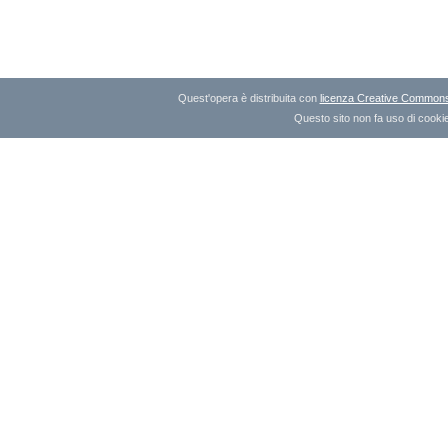
Quest'opera è distribuita con
licenza Creative Commons A
Questo sito non fa uso di cookie 