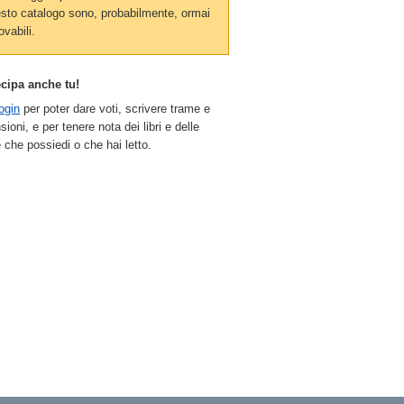
sto catalogo sono, probabilmente, ormai
ovabili.
ecipa anche tu!
ogin
per poter dare voti, scrivere trame e
sioni, e per tenere nota dei libri e delle
 che possiedi o che hai letto.