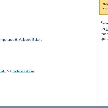
que
intr
Part
Fai
L
recen
opere
emporanea
9,
Vallecchi Editore
tello
58,
Sellerio Editore