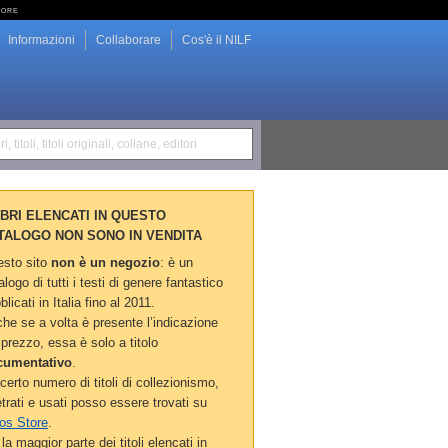
tore
Informazioni
Collaborare
Cos'è il NILF
i, titoli, titoli originali, collane, editori
LIBRI ELENCATI IN QUESTO
TALOGO NON SONO IN VENDITA
sto sito
non è un negozio
: è un
alogo di tutti i testi di genere fantastico
blicati in Italia fino al 2011.
he se a volta è presente l’indicazione
 prezzo, essa è solo a titolo
cumentativo
.
certo numero di titoli di collezionismo,
etrati e usati posso essere trovati su
os Store
.
la maggior parte dei titoli elencati in