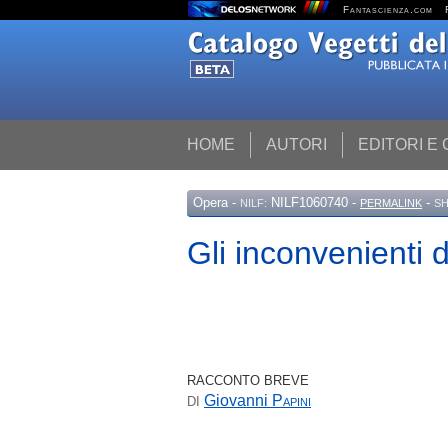
Fantascienza.com
HOME
AUTORI
EDITORI E
Opera
-
NILF1060740 -
-
NILF:
PERMALINK
SH
Gli inconvenienti 
RACCONTO BREVE
Giovanni
Papini
DI