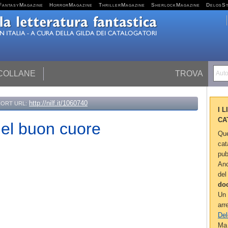
FantasyMagazine
HorrorMagazine
ThrillerMagazine
SherlockMagazine
DelosS
 COLLANE
TROVA
Autor
http://nilf.it/1060740
ORT URL:
I 
CA
del buon cuore
Que
cat
pub
Anc
del
do
Un 
arr
Del
Ma 