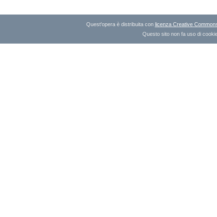
Quest'opera è distribuita con
licenza Creative Commons A
Questo sito non fa uso di cookie 