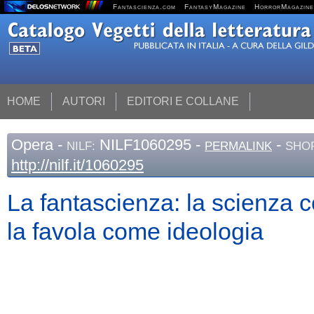
Fantascienza.com
FantasyMagazine
HorrorMagazine
HOME
AUTORI
EDITORI E COLLANE
Opera
-
NILF1060295 -
-
NILF:
PERMALINK
SHOR
http://nilf.it/1060295
La fantascienza: la scienza 
la favola come ideologia