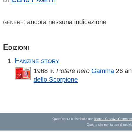
: ancora nessuna indicazione
GENERE
Edizioni
Fanzine story
1968
Potere nero
Gamma
26 an
IN
dello Scorpione
Quest'opera è distribuita con
licenza Creative Commons A
Questo sito non fa uso di cookie 