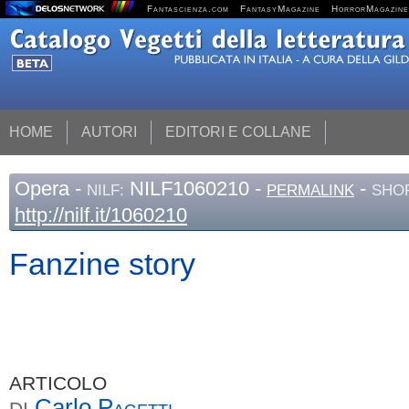
Fantascienza.com
FantasyMagazine
HorrorMagazine
HOME
AUTORI
EDITORI E COLLANE
Opera
-
NILF1060210 -
-
NILF:
PERMALINK
SHOR
http://nilf.it/1060210
Fanzine story
ARTICOLO
Carlo
Pagetti
DI