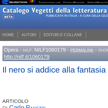
Fantascienza.com
FantasyMagazine
HorrorMagazine
HOME
AUTORI
EDITORI E COLLANE
Opera
-
NILF1060179 -
-
NILF:
PERMALINK
SHOR
http://nilf.it/1060179
Il nero si addice alla fantasia
ARTICOLO
Carlo
Pagetti
DI