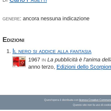
: ancora nessuna indicazione
GENERE
Edizioni
Il nero si addice alla fantasia
1967
La pubblicità è l'anima del
IN
anno terzo,
Edizioni dello Scorpio
Quest'opera è distribuita con
licenza Creative Commons A
Questo sito non fa uso di cookie 