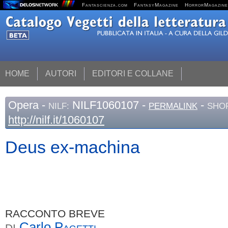
Fantascienza.com
FantasyMagazine
HorrorMagazine
HOME
AUTORI
EDITORI E COLLANE
Opera
-
NILF1060107 -
-
NILF:
PERMALINK
SHOR
http://nilf.it/1060107
Deus ex-machina
RACCONTO BREVE
Carlo
Pagetti
DI