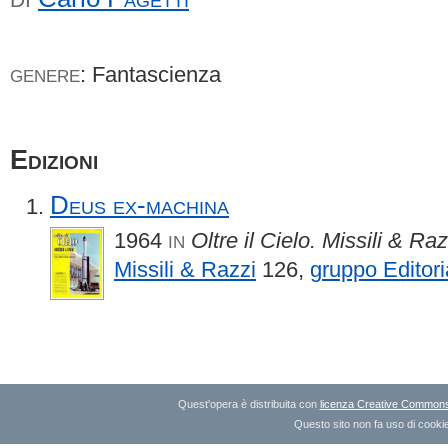
: Fantascienza
GENERE
Edizioni
Deus ex-machina
1964
Oltre il Cielo. Missili & Ra
IN
Missili & Razzi
126,
gruppo Editor
Quest'opera è distribuita con
licenza Creative Commons A
Questo sito non fa uso di cookie 