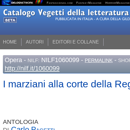
Fantascienza.com
FantasyMagazine
HorrorMagazine
HOME
AUTORI
EDITORI E COLLANE
Opera
-
NILF1060099 -
-
NILF:
PERMALINK
SHOR
http://nilf.it/1060099
I marziani alla corte della Re
ANTOLOGIA
Carlo
Pagetti
DI