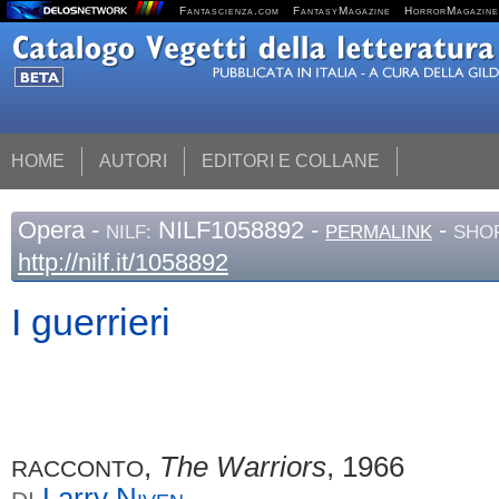
Fantascienza.com
FantasyMagazine
HorrorMagazine
HOME
AUTORI
EDITORI E COLLANE
Opera
-
NILF1058892 -
-
NILF:
PERMALINK
SHOR
http://nilf.it/1058892
I guerrieri
,
The Warriors
, 1966
RACCONTO
Larry
Niven