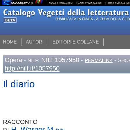
Fantascienza.com
FantasyMagazine
HorrorMagazine
HOME
AUTORI
EDITORI E COLLANE
Opera
-
NILF1057950 -
-
NILF:
PERMALINK
SHOR
http://nilf.it/1057950
Il diario
RACCONTO
H. Warner
Munn
DI