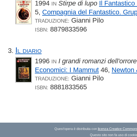
1994
Stirpe di lupo
Il Fantastic
IN
5,
Compagnia del Fantastico. Gru
Gianni Pilo
TRADUZIONE:
8879833596
ISBN:
Il diario
1996
I grandi romanzi dell'orrore
IN
Economici: I Mammut
46,
Newton 
Gianni Pilo
TRADUZIONE:
8881833565
ISBN:
Quest'opera è distribuita con
licenza Creative Commons A
Questo sito non fa uso di cookie 