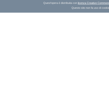
Quest'opera è distribuita con
licenza Creative Commons A
Questo sito non fa uso di cookie 