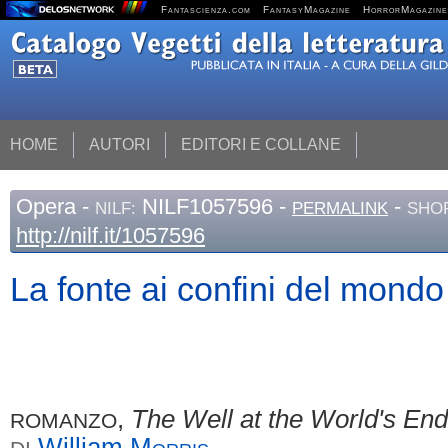
Fantascienza.com
FantasyMagazine
HorrorMagazine
HOME
AUTORI
EDITORI E COLLANE
Opera
-
NILF1057596 -
-
NILF:
PERMALINK
SHOR
http://nilf.it/1057596
La fonte ai confini del mondo
,
The Well at the World's End
ROMANZO
William
Morris