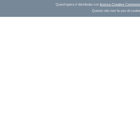
Quest'opera è distribuita con
licenza Creative Commons A
Questo sito non fa uso di cookie 