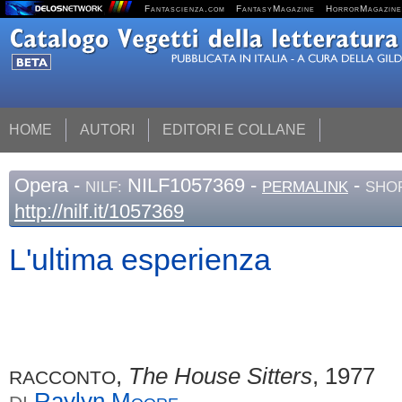
Fantascienza.com
FantasyMagazine
HorrorMagazine
HOME
AUTORI
EDITORI E COLLANE
Opera
-
NILF1057369 -
-
NILF:
PERMALINK
SHOR
http://nilf.it/1057369
L'ultima esperienza
,
The House Sitters
, 1977
RACCONTO
Raylyn
Moore