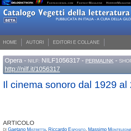
Fantascienza.com
FantasyMagazine
HorrorMagazine
HOME
AUTORI
EDITORI E COLLANE
Opera
-
NILF1056317 -
-
NILF:
PERMALINK
SHOR
http://nilf.it/1056317
Il cinema sonoro dal 1929 al
ARTICOLO
Gaetano
Mistretta
,
Riccardo
Esposito
,
Massimo
Monteleon
DI