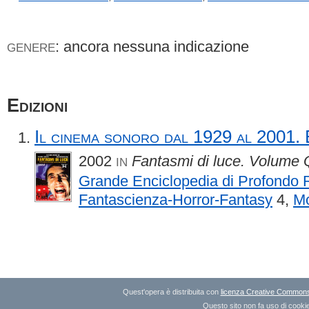
: ancora nessuna indicazione
GENERE
Edizioni
Il cinema sonoro dal 1929 al 2001. 
2002
Fantasmi di luce. Volume 
IN
Grande Enciclopedia di Profondo 
Fantascienza-Horror-Fantasy
4,
Mo
Quest'opera è distribuita con
licenza Creative Commons A
Questo sito non fa uso di cookie 