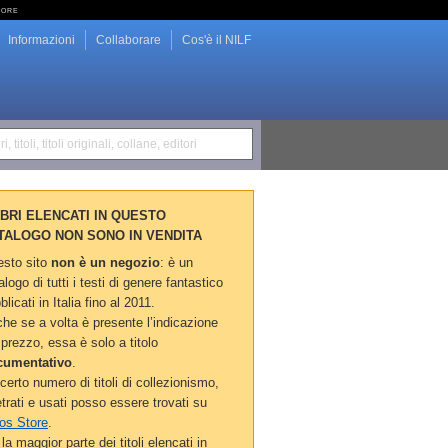
tore
Informazioni
Collaborare
Cos'è il NILF
i, titoli, titoli originali, collane, editori
LIBRI ELENCATI IN QUESTO
TALOGO NON SONO IN VENDITA
sto sito
non è un negozio
: è un
alogo di tutti i testi di genere fantastico
blicati in Italia fino al 2011.
he se a volta è presente l’indicazione
 prezzo, essa è solo a titolo
cumentativo
.
certo numero di titoli di collezionismo,
etrati e usati posso essere trovati su
os Store
.
la maggior parte dei titoli elencati in