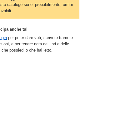
sto catalogo sono, probabilmente, ormai
ovabili.
ecipa anche tu!
ogin
per poter dare voti, scrivere trame e
sioni, e per tenere nota dei libri e delle
 che possiedi o che hai letto.