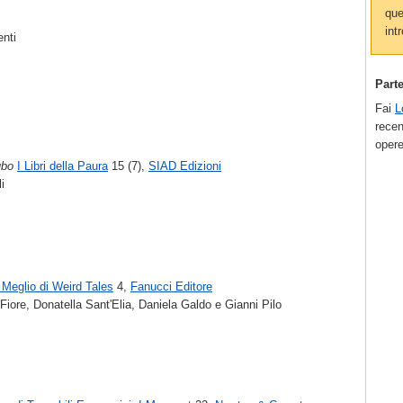
que
intr
enti
Part
Fai
L
recen
opere
ubo
I Libri della Paura
15 (7),
SIAD Edizioni
i
l Meglio di Weird Tales
4,
Fanucci Editore
iore, Donatella Sant'Elia, Daniela Galdo e Gianni Pilo