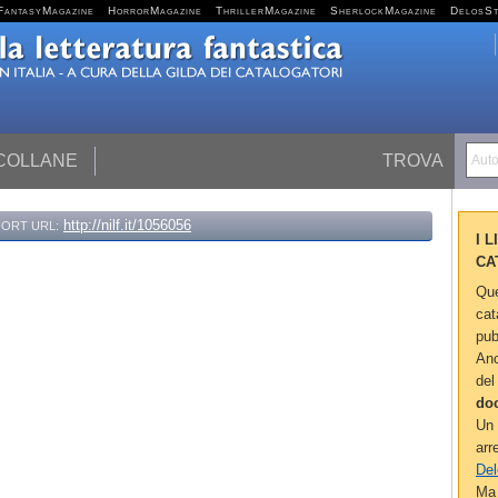
FantasyMagazine
HorrorMagazine
ThrillerMagazine
SherlockMagazine
DelosS
 COLLANE
TROVA
Autor
http://nilf.it/1056056
ORT URL:
I 
CA
Que
cat
pub
Anc
del
do
Un 
arr
Del
Ma 