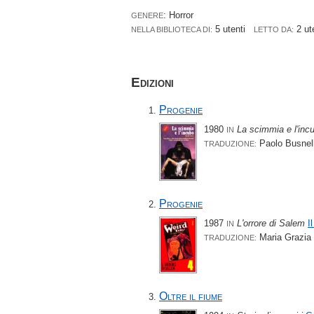
: Horror
GENERE
5 utenti
2 ut
NELLA BIBLIOTECA DI:
LETTO DA:
Edizioni
Progenie
1980
La scimmia e l'inc
IN
Paolo Busnell
TRADUZIONE:
Progenie
1987
L'orrore di Salem
I
IN
Maria Grazia F
TRADUZIONE:
Oltre il fiume