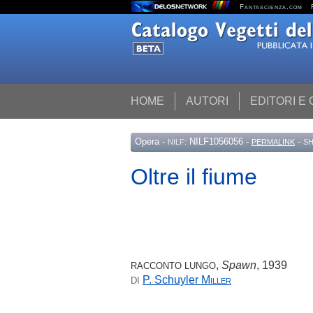
Fantascienza.com
HOME
AUTORI
EDITORI E
Opera
-
NILF1056056 -
-
NILF:
PERMALINK
SH
Oltre il fiume
,
Spawn
, 1939
RACCONTO LUNGO
P. Schuyler
Miller
DI