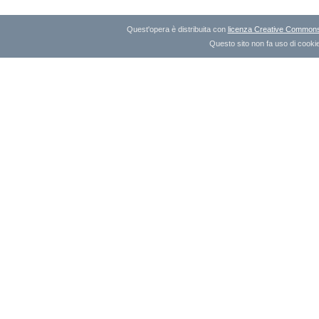
Quest'opera è distribuita con
licenza Creative Commons A
Questo sito non fa uso di cookie 