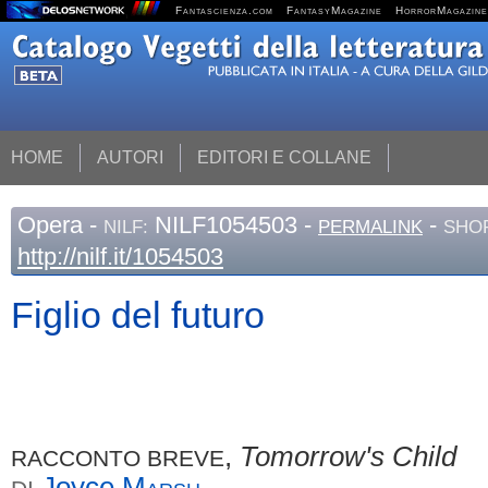
Fantascienza.com
FantasyMagazine
HorrorMagazine
HOME
AUTORI
EDITORI E COLLANE
Opera
-
NILF1054503 -
-
NILF:
PERMALINK
SHOR
http://nilf.it/1054503
Figlio del futuro
,
Tomorrow's Child
RACCONTO BREVE
Joyce
Marsh