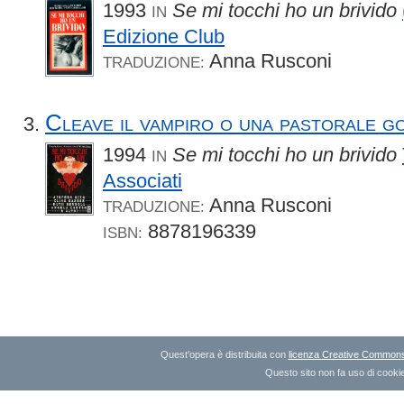
1993
Se mi tocchi ho un brivido
IN
Edizione Club
Anna Rusconi
TRADUZIONE:
Cleave il vampiro o una pastorale g
1994
Se mi tocchi ho un brivido
IN
Associati
Anna Rusconi
TRADUZIONE:
8878196339
ISBN:
Quest'opera è distribuita con
licenza Creative Commons A
Questo sito non fa uso di cookie 