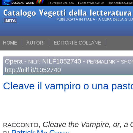
Fantascienza.com
FantasyMagazine
HorrorMagazine
HOME
AUTORI
EDITORI E COLLANE
Opera
-
NILF1052740 -
-
NILF:
PERMALINK
SHOR
http://nilf.it/1052740
Cleave il vampiro o una past
,
Cleave the Vampire, or, a 
RACCONTO
Patrick
Mc Grath