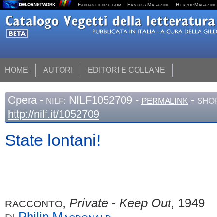
Fantascienza.com
FantasyMagazine
HorrorMagazine
HOME
AUTORI
EDITORI E COLLANE
Opera
-
NILF1052709 -
-
NILF:
PERMALINK
SHOR
http://nilf.it/1052709
State lontani!
,
Private - Keep Out
, 1949
RACCONTO
Philip
Macdonald