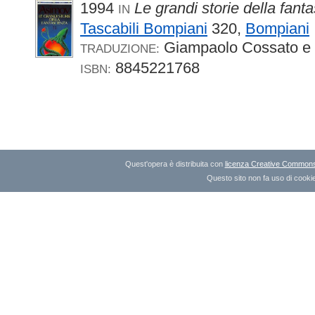
1994
Le grandi storie della fant
IN
Tascabili Bompiani
320,
Bompiani
Giampaolo Cossato e 
TRADUZIONE:
8845221768
ISBN:
Quest'opera è distribuita con
licenza Creative Commons A
Questo sito non fa uso di cookie 