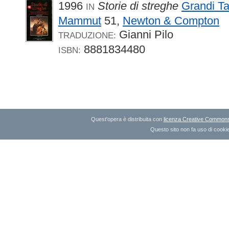
1996
Storie di streghe
Grandi Ta
IN
Mammut
51,
Newton & Compton
Gianni Pilo
TRADUZIONE:
8881834480
ISBN:
Quest'opera è distribuita con
licenza Creative Commons A
Questo sito non fa uso di cookie 