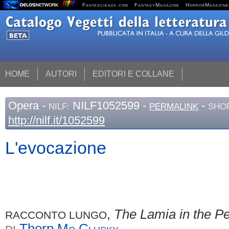
Fantascienza.com
FantasyMagazine
HorrorMagazine
HOME
AUTORI
EDITORI E COLLANE
Opera
-
NILF1052599 -
-
NILF:
PERMALINK
SHOR
http://nilf.it/1052599
L'evocazione
,
The Lamia in the P
RACCONTO LUNGO
Thorp
Mc Clusky