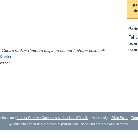
que
intr
Part
Fai
L
recen
opere
. Guerre stellari L'impero colpisce ancora Il ritorno dello jedi
 Kupfer
asperi
ribuita con
licenza Creative Commons Attribuzione 3.0 Italia
. - web design:
Silvio Sosio
-
Term
Questo sito non fa uso di cookie di profilazione - sono utilizzati solo cookie tecnici