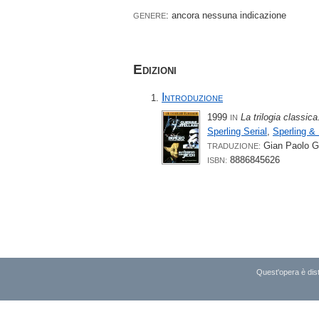
: ancora nessuna indicazione
GENERE
Edizioni
Introduzione
1999
La trilogia classica
IN
Sperling Serial
,
Sperling &
Gian Paolo G
TRADUZIONE:
8886845626
ISBN:
Quest'opera è dist