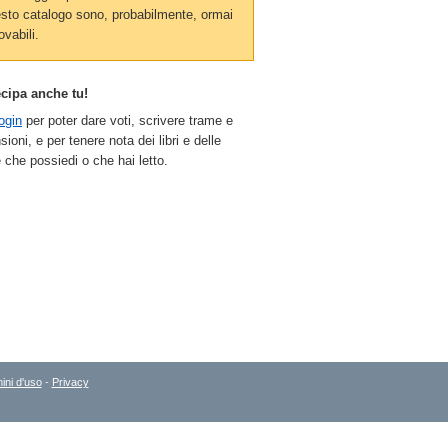
sto catalogo sono, probabilmente, ormai
ovabili.
ecipa anche tu!
ogin
per poter dare voti, scrivere trame e
sioni, e per tenere nota dei libri e delle
 che possiedi o che hai letto.
ini d'uso
-
Privacy