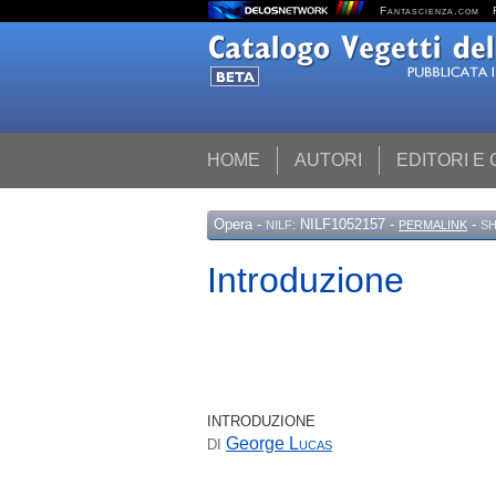
Fantascienza.com
HOME
AUTORI
EDITORI E
Opera
-
NILF1052157 -
-
NILF:
PERMALINK
SH
Introduzione
INTRODUZIONE
George
Lucas
DI