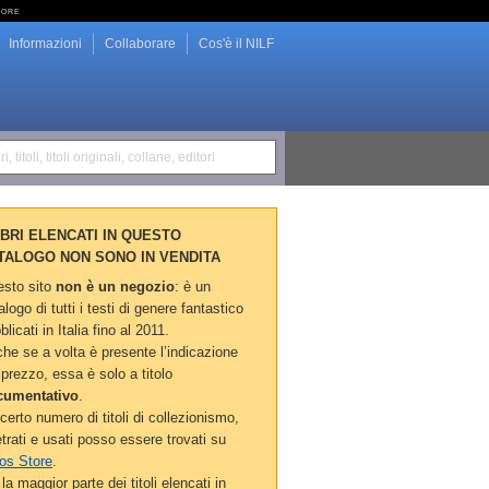
tore
Informazioni
Collaborare
Cos'è il NILF
i, titoli, titoli originali, collane, editori
LIBRI ELENCATI IN QUESTO
TALOGO NON SONO IN VENDITA
sto sito
non è un negozio
: è un
alogo di tutti i testi di genere fantastico
blicati in Italia fino al 2011.
he se a volta è presente l’indicazione
 prezzo, essa è solo a titolo
cumentativo
.
certo numero di titoli di collezionismo,
etrati e usati posso essere trovati su
os Store
.
la maggior parte dei titoli elencati in