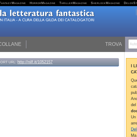
FantasyMagazine
HorrorMagazine
ThrillerMagazine
SherlockMagazine
DelosS
 COLLANE
TROVA
Autor
http://nilf.it/1052157
ORT URL:
I 
CA
Que
cat
pub
Anc
del
do
Un 
arr
Del
Ma 