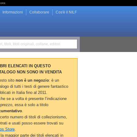
tore
Informazioni
Collaborare
Cos'è il NILF
i, titoli, titoli originali, collane, editori
LIBRI ELENCATI IN QUESTO
TALOGO NON SONO IN VENDITA
sto sito
non è un negozio
: è un
alogo di tutti i testi di genere fantastico
blicati in Italia fino al 2011.
he se a volta è presente l’indicazione
 prezzo, essa è solo a titolo
cumentativo
.
certo numero di titoli di collezionismo,
etrati e usati posso essere trovati su
os Store
.
la maggior parte dei titoli elencati in