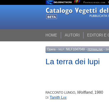
Fantascienza.com
HOME
AUTORI
EDITORI E
Opera
-
NILF1047049 -
-
NILF:
PERMALINK
SH
La terra dei lupi
,
Wolfland
, 1980
RACCONTO LUNGO
Tanith
Lee
DI