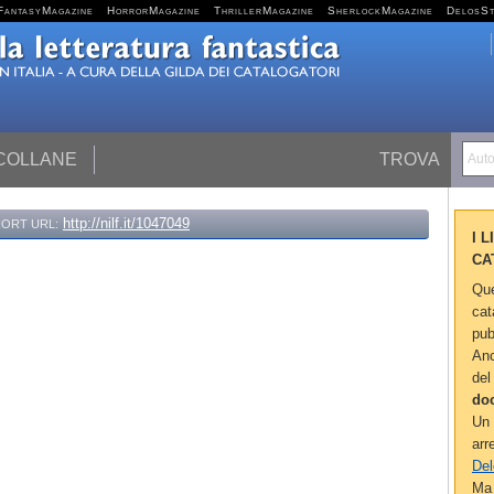
FantasyMagazine
HorrorMagazine
ThrillerMagazine
SherlockMagazine
DelosS
 COLLANE
TROVA
Autor
http://nilf.it/1047049
ORT URL:
I 
CA
Que
cat
pub
Anc
del
do
Un 
arr
Del
Ma 