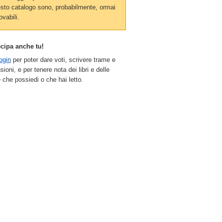
sto catalogo sono, probabilmente, ormai
ovabili.
ecipa anche tu!
ogin
per poter dare voti, scrivere trame e
sioni, e per tenere nota dei libri e delle
 che possiedi o che hai letto.