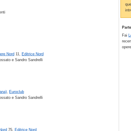
que
intr
enti
Part
Fai
L
recen
opere
ere Nord
11,
Editrice Nord
ssato e Sandro Sandrelli
lana)
,
Euroclub
ssato e Sandro Sandrelli
 Nord
75,
Editrice Nord