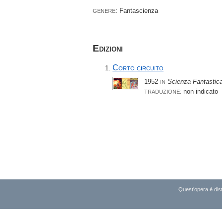
: Fantascienza
GENERE
Edizioni
Corto circuito
1952
Scienza Fantastica
IN
non indicato
TRADUZIONE:
Quest'opera è dist