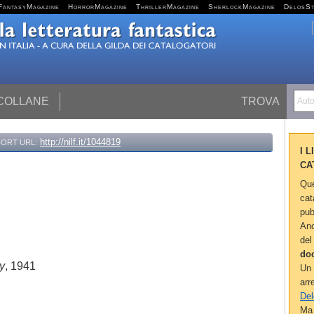
FantasyMagazine
HorrorMagazine
ThrillerMagazine
SherlockMagazine
DelosS
 COLLANE
TROVA
Autor
http://nilf.it/1044819
ORT URL:
I 
CA
Que
cat
pub
Anc
del
do
ty
, 1941
Un 
arr
Del
Ma 