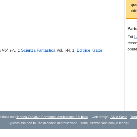
que
intr
Part
Fai
L
recen
opere
 Vol. I-N. 1
Scienza Fantastica
Vol. I-N. 1,
Editrice Krator
ribuita con
licenza Creative Commons Attribuzione 3.0 Italia
. - web design:
Silvio Sosio
-
Term
Questo sito non fa uso di cookie di profilazione - sono utilizzati solo cookie tecnici