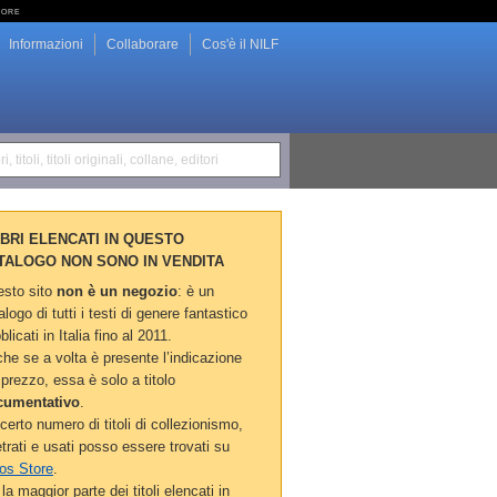
tore
Informazioni
Collaborare
Cos'è il NILF
i, titoli, titoli originali, collane, editori
LIBRI ELENCATI IN QUESTO
TALOGO NON SONO IN VENDITA
sto sito
non è un negozio
: è un
alogo di tutti i testi di genere fantastico
blicati in Italia fino al 2011.
he se a volta è presente l’indicazione
 prezzo, essa è solo a titolo
cumentativo
.
certo numero di titoli di collezionismo,
etrati e usati posso essere trovati su
os Store
.
la maggior parte dei titoli elencati in