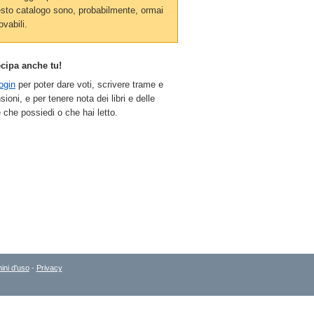
sto catalogo sono, probabilmente, ormai
ovabili.
ecipa anche tu!
ogin
per poter dare voti, scrivere trame e
sioni, e per tenere nota dei libri e delle
 che possiedi o che hai letto.
ini d'uso
-
Privacy