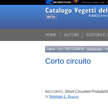
Fantascienza.com
HOME
AUTORI
EDITORI E
Opera
-
NILF1044819 -
-
NILF:
PERMALINK
SH
Corto circuito
,
Short-Circuited Probabili
RACCONTO
Norman L.
Knight
DI