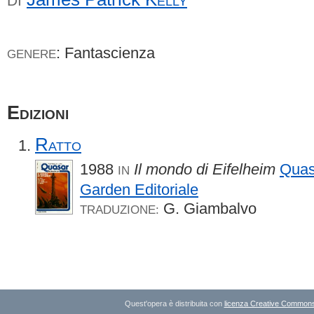
DI
: Fantascienza
GENERE
Edizioni
Ratto
1988
Il mondo di Eifelheim
Quas
IN
Garden Editoriale
G. Giambalvo
TRADUZIONE:
Quest'opera è distribuita con
licenza Creative Commons A