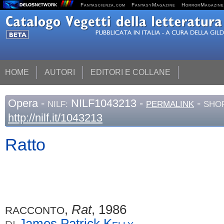
Fantascienza.com
FantasyMagazine
HorrorMagazine
HOME
AUTORI
EDITORI E COLLANE
Opera
-
NILF1043213 -
-
NILF:
PERMALINK
SHOR
http://nilf.it/1043213
Ratto
,
Rat
, 1986
RACCONTO
James Patrick
Kelly