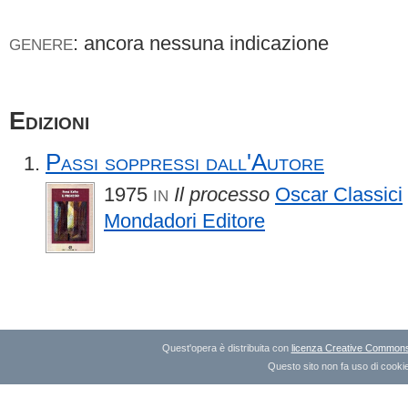
: ancora nessuna indicazione
GENERE
Edizioni
Passi soppressi dall'Autore
1975
Il processo
Oscar Classici
IN
Mondadori Editore
Quest'opera è distribuita con
licenza Creative Commons A
Questo sito non fa uso di cookie 