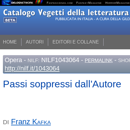
Fantascienza.com
FantasyMagazine
HorrorMagazine
HOME
AUTORI
EDITORI E COLLANE
Opera
-
NILF1043064 -
-
NILF:
PERMALINK
SHOR
http://nilf.it/1043064
Passi soppressi dall'Autore
Franz
Kafka
DI