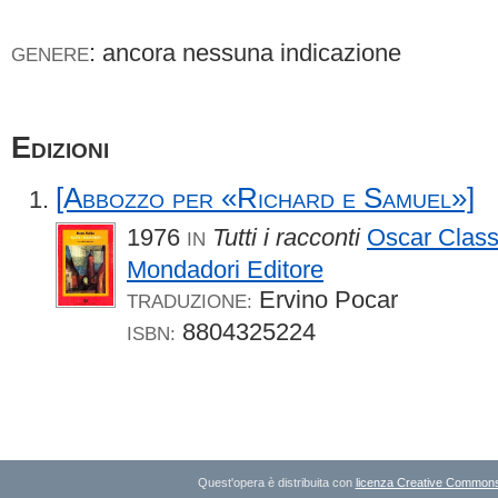
: ancora nessuna indicazione
GENERE
Edizioni
[Abbozzo per «Richard e Samuel»]
1976
Tutti i racconti
Oscar Class
IN
Mondadori Editore
Ervino Pocar
TRADUZIONE:
8804325224
ISBN:
Quest'opera è distribuita con
licenza Creative Commons A