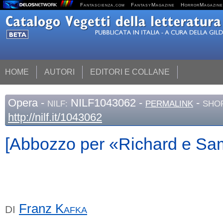
Fantascienza.com
FantasyMagazine
HorrorMagazine
HOME
AUTORI
EDITORI E COLLANE
Opera
-
NILF1043062 -
-
NILF:
PERMALINK
SHOR
http://nilf.it/1043062
[Abbozzo per «Richard e Sa
Franz
Kafka
DI