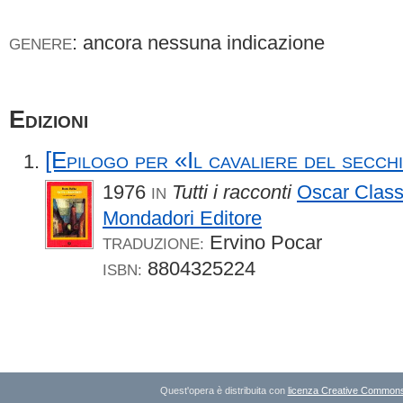
: ancora nessuna indicazione
GENERE
Edizioni
[Epilogo per «Il cavaliere del secch
1976
Tutti i racconti
Oscar Class
IN
Mondadori Editore
Ervino Pocar
TRADUZIONE:
8804325224
ISBN:
Quest'opera è distribuita con
licenza Creative Commons A