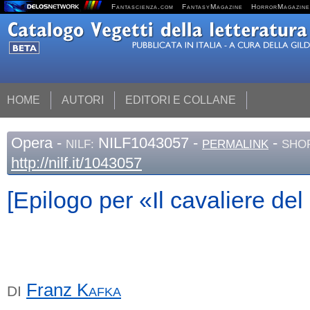
Fantascienza.com
FantasyMagazine
HorrorMagazine
HOME
AUTORI
EDITORI E COLLANE
Opera
-
NILF1043057 -
-
NILF:
PERMALINK
SHOR
http://nilf.it/1043057
[Epilogo per «Il cavaliere del
Franz
Kafka
DI