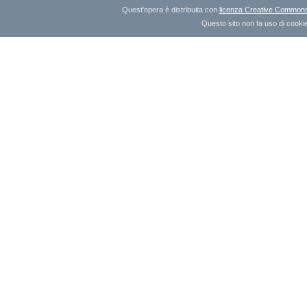
Quest'opera è distribuita con
licenza Creative Commons A
Questo sito non fa uso di cookie 