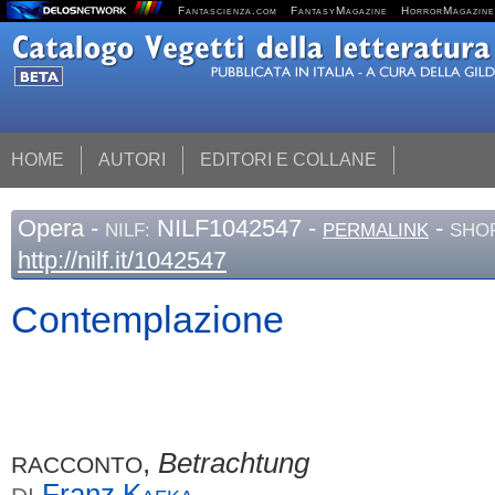
Fantascienza.com
FantasyMagazine
HorrorMagazine
HOME
AUTORI
EDITORI E COLLANE
Opera
-
NILF1042547 -
-
NILF:
PERMALINK
SHOR
http://nilf.it/1042547
Contemplazione
,
Betrachtung
RACCONTO
Franz
Kafka