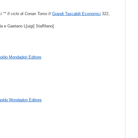
ici ** Il ciclo di Conan Tomo II
Grandi Tascabili Economici
322,
a e Gaetano L[uigi] Staffilano]
oldo Mondadori Editore
noldo Mondadori Editore