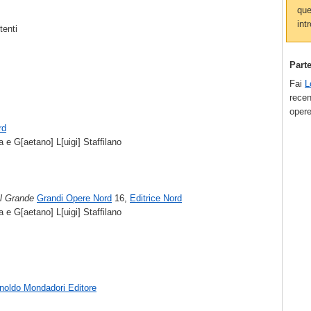
que
intr
tenti
Part
Fai
L
recen
opere
rd
 e G[aetano] L[uigi] Staffilano
il Grande
Grandi Opere Nord
16,
Editrice Nord
 e G[aetano] L[uigi] Staffilano
noldo Mondadori Editore