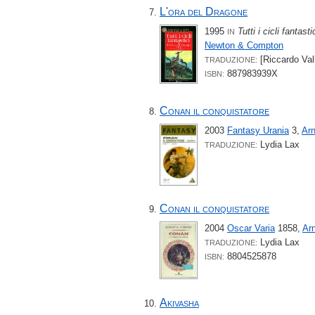
L'ora del Dragone
1995
Tutti i cicli fantast
IN
Newton & Compton
[Riccardo Vall
TRADUZIONE:
887983939X
ISBN:
Conan il conquistatore
2003
Fantasy Urania
3,
Arn
Lydia Lax
TRADUZIONE:
Conan il conquistatore
2004
Oscar Varia
1858,
Ar
Lydia Lax
TRADUZIONE:
8804525878
ISBN:
Akivasha