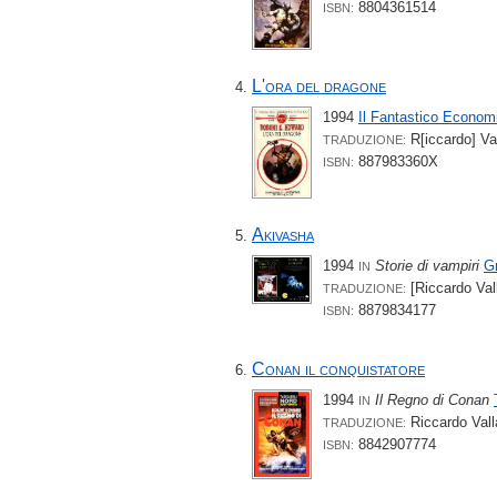
8804361514
ISBN:
L'ora del dragone
1994
Il Fantastico Econom
R[iccardo] Val
TRADUZIONE:
887983360X
ISBN:
Akivasha
1994
Storie di vampiri
G
IN
[Riccardo Vall
TRADUZIONE:
8879834177
ISBN:
Conan il conquistatore
1994
Il Regno di Conan
IN
Riccardo Valla
TRADUZIONE:
8842907774
ISBN: