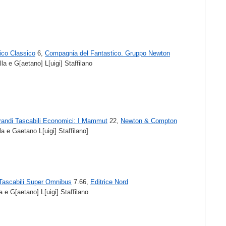
ico Classico
6,
Compagnia del Fantastico. Gruppo Newton
la e G[aetano] L[uigi] Staffilano
randi Tascabili Economici: I Mammut
22,
Newton & Compton
a e Gaetano L[uigi] Staffilano]
Tascabili Super Omnibus
7.66,
Editrice Nord
 e G[aetano] L[uigi] Staffilano