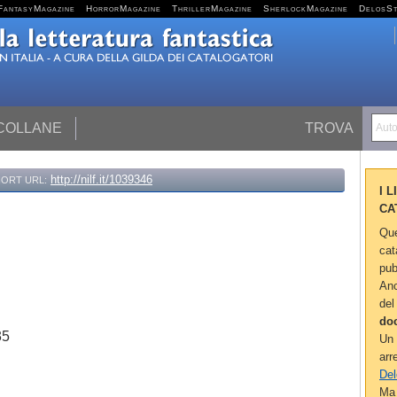
FantasyMagazine
HorrorMagazine
ThrillerMagazine
SherlockMagazine
DelosS
 COLLANE
TROVA
Autor
http://nilf.it/1039346
ORT URL:
I 
CA
Que
cat
pub
Anc
del
do
35
Un 
arr
Del
Ma 