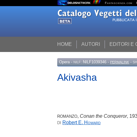
Fantascienza.com
HOME
AUTORI
EDITORI E
Opera
-
NILF1039346 -
-
NILF:
PERMALINK
SH
Akivasha
,
Conan the Conqueror
, 19
ROMANZO
Robert E.
Howard
DI