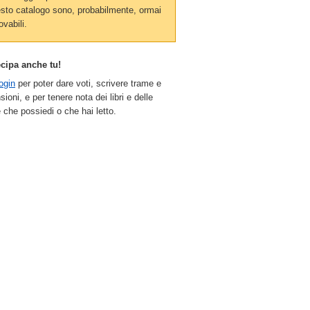
sto catalogo sono, probabilmente, ormai
ovabili.
ecipa anche tu!
ogin
per poter dare voti, scrivere trame e
sioni, e per tenere nota dei libri e delle
 che possiedi o che hai letto.