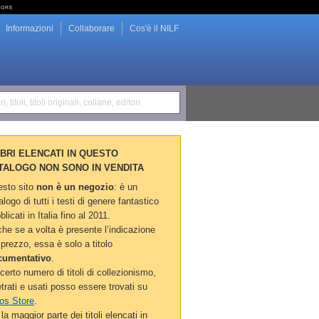
tore
Informazioni
Collaborare
Cos'è il NILF
i, titoli, titoli originali, collane, editori
LIBRI ELENCATI IN QUESTO
TALOGO NON SONO IN VENDITA
sto sito
non è un negozio
: è un
alogo di tutti i testi di genere fantastico
blicati in Italia fino al 2011.
he se a volta è presente l’indicazione
 prezzo, essa è solo a titolo
cumentativo
.
certo numero di titoli di collezionismo,
etrati e usati posso essere trovati su
os Store
.
la maggior parte dei titoli elencati in