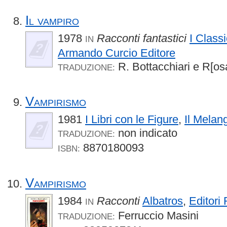
Il vampiro
1978
Racconti fantastici
I Classi
IN
Armando Curcio Editore
R. Bottacchiari e R[os
TRADUZIONE:
Vampirismo
1981
I Libri con le Figure
,
Il Melan
non indicato
TRADUZIONE:
8870180093
ISBN:
Vampirismo
1984
Racconti
Albatros
,
Editori 
IN
Ferruccio Masini
TRADUZIONE: