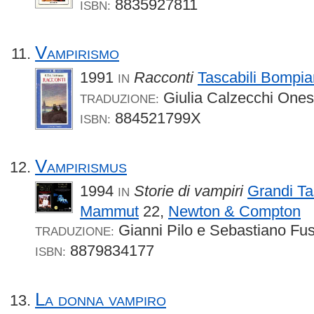
8835927811
ISBN:
Vampirismo
1991
Racconti
Tascabili Bompia
IN
Giulia Calzecchi Ones
TRADUZIONE:
884521799X
ISBN:
Vampirismus
1994
Storie di vampiri
Grandi Ta
IN
Mammut
22,
Newton & Compton
Gianni Pilo e Sebastiano Fu
TRADUZIONE:
8879834177
ISBN:
La donna vampiro