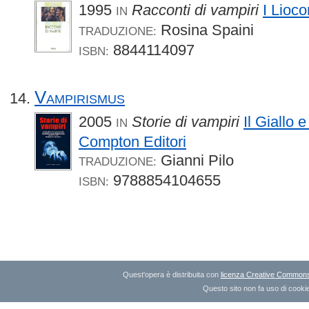
1995
Racconti di vampiri
I Lioco
IN
Rosina Spaini
TRADUZIONE:
8844114097
ISBN:
Vampirismus
2005
Storie di vampiri
Il Giallo e
IN
Compton Editori
Gianni Pilo
TRADUZIONE:
9788854104655
ISBN:
Quest'opera è distribuita con
licenza Creative Commons A
Questo sito non fa uso di cookie 