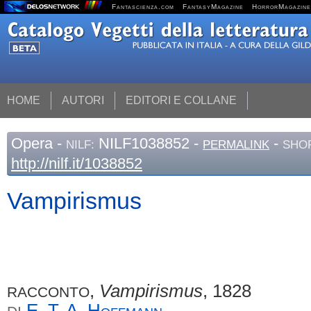
Fantascienza.com
FantasyMagazine
HorrorMagazine
HOME
AUTORI
EDITORI E COLLANE
Opera
-
NILF1038852 -
-
NILF:
PERMALINK
SHOR
http://nilf.it/1038852
Vampirismus
,
Vampirismus
, 1828
RACCONTO
E. T. A.
Hoffmann