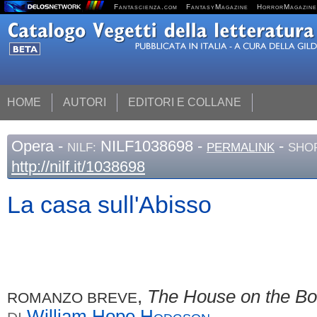
Fantascienza.com
FantasyMagazine
HorrorMagazine
HOME
AUTORI
EDITORI E COLLANE
Opera
-
NILF1038698 -
-
NILF:
PERMALINK
SHOR
http://nilf.it/1038698
La casa sull'Abisso
,
The House on the Bo
ROMANZO BREVE
William Hope
Hodgson