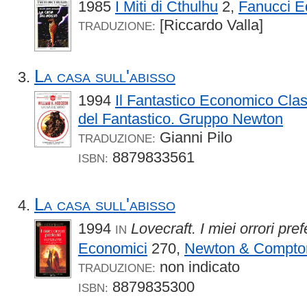
1985
I Miti di Cthulhu
2,
Fanucci E
[Riccardo Valla]
TRADUZIONE:
La casa sull'abisso
1994
Il Fantastico Economico Clas
del Fantastico. Gruppo Newton
Gianni Pilo
TRADUZIONE:
8879833561
ISBN:
La casa sull'abisso
1994
Lovecraft. I miei orrori prefe
IN
Economici
270,
Newton & Compto
non indicato
TRADUZIONE:
8879835300
ISBN: