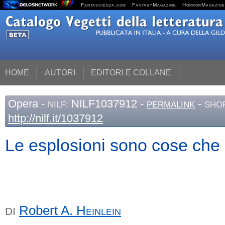
Fantascienza.com
FantasyMagazine
HorrorMagazine
HOME
AUTORI
EDITORI E COLLANE
Opera
-
NILF1037912 -
-
NILF:
PERMALINK
SHOR
http://nilf.it/1037912
Le esplosioni sono cose che
Robert A.
Heinlein
DI