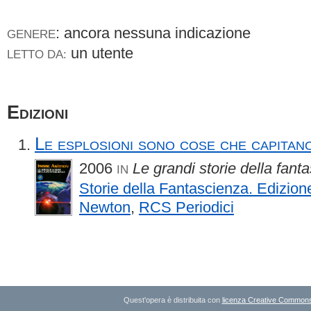
: ancora nessuna indicazione
GENERE
un utente
LETTO DA:
Edizioni
Le esplosioni sono cose che capitan
2006
Le grandi storie della fant
IN
Storie della Fantascienza. Edizion
Newton
,
RCS Periodici
Quest'opera è distribuita con
licenza Creative Commons A