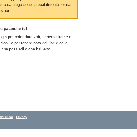
sto catalogo sono, probabilmente, ormai
ovabili.
ecipa anche tu!
ogin
per poter dare voti, scrivere trame e
sioni, e per tenere nota dei libri e delle
 che possiedi o che hai letto.
ini d'uso
-
Privacy