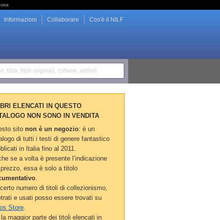
tore
Informazioni
Collaborare
Cos'è il NILF
i, titoli, titoli originali, collane, editori
LIBRI ELENCATI IN QUESTO
TALOGO NON SONO IN VENDITA
sto sito
non è un negozio
: è un
alogo di tutti i testi di genere fantastico
blicati in Italia fino al 2011.
he se a volta è presente l’indicazione
 prezzo, essa è solo a titolo
cumentativo
.
certo numero di titoli di collezionismo,
etrati e usati posso essere trovati su
os Store
.
la maggior parte dei titoli elencati in