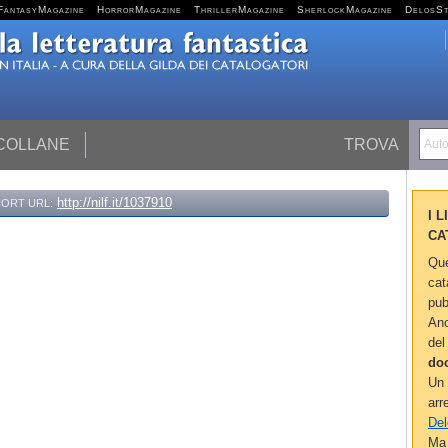
FantasyMagazine
HorrorMagazine
ThrillerMagazine
SherlockMagazine
DelosS
 COLLANE
TROVA
Autor
http://nilf.it/1037910
ORT URL:
I 
CA
Que
cat
pub
Anc
del
do
Un 
arr
Del
Ma 