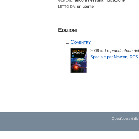
: ancora nessuna indicazione
GENERE
un utente
LETTO DA:
Edizioni
Coventry
2006
Le grandi storie de
IN
Speciale per Newton
,
RCS 
Quest'opera è dist