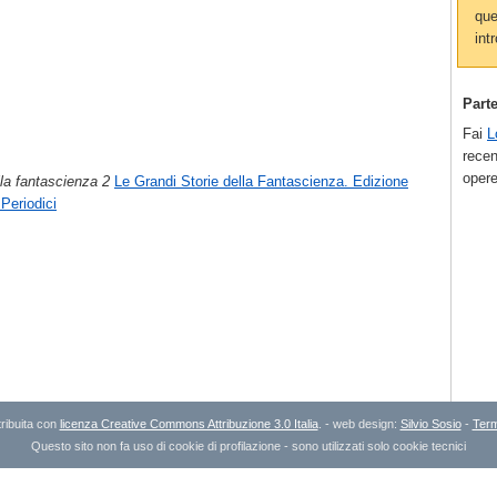
que
intr
Part
Fai
L
recen
opere
lla fantascienza 2
Le Grandi Storie della Fantascienza. Edizione
Periodici
ribuita con
licenza Creative Commons Attribuzione 3.0 Italia
. - web design:
Silvio Sosio
-
Term
Questo sito non fa uso di cookie di profilazione - sono utilizzati solo cookie tecnici