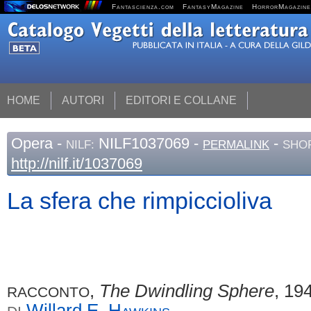
Fantascienza.com
FantasyMagazine
HorrorMagazine
HOME
AUTORI
EDITORI E COLLANE
Opera
-
NILF1037069 -
-
NILF:
PERMALINK
SHOR
http://nilf.it/1037069
La sfera che rimpiccioliva
,
The Dwindling Sphere
, 19
RACCONTO
Willard E.
Hawkins