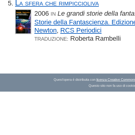
La sfera che rimpiccioliva
2006
Le grandi storie della fant
IN
Storie della Fantascienza. Edizion
Newton
,
RCS Periodici
Roberta Rambelli
TRADUZIONE:
Quest'opera è distribuita con
licenza Creative Commons A
Questo sito non fa uso di cookie 