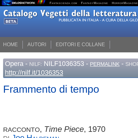
Fantascienza.com
FantasyMagazine
HorrorMagazine
HOME
AUTORI
EDITORI E COLLANE
Opera
-
NILF1036353 -
-
NILF:
PERMALINK
SHOR
http://nilf.it/1036353
Frammento di tempo
,
Time Piece
, 1970
RACCONTO
Joe
Haldeman