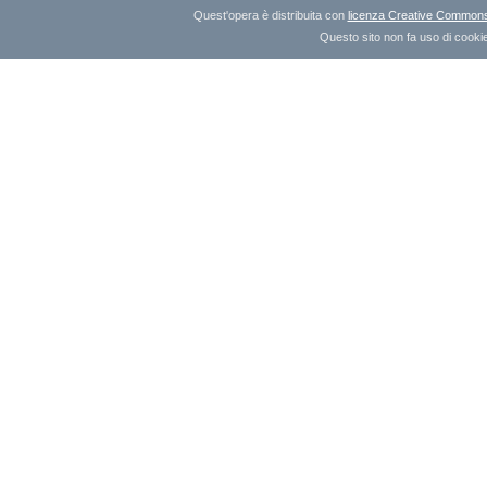
Quest'opera è distribuita con
licenza Creative Commons A
Questo sito non fa uso di cookie 