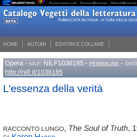
Fantascienza.com
FantasyMagazine
HorrorMagazine
HOME
AUTORI
EDITORI E COLLANE
Opera
-
NILF1036185 -
-
NILF:
PERMALINK
SHOR
http://nilf.it/1036185
L'essenza della verità
,
The Soul of Truth
, 
RACCONTO LUNGO
Karen
Haber