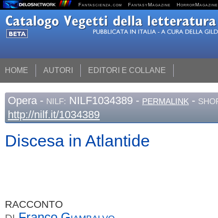
Fantascienza.com
FantasyMagazine
HorrorMagazine
HOME
AUTORI
EDITORI E COLLANE
Opera
-
NILF1034389 -
-
NILF:
PERMALINK
SHOR
http://nilf.it/1034389
Discesa in Atlantide
RACCONTO
Franco
Giambalvo
DI