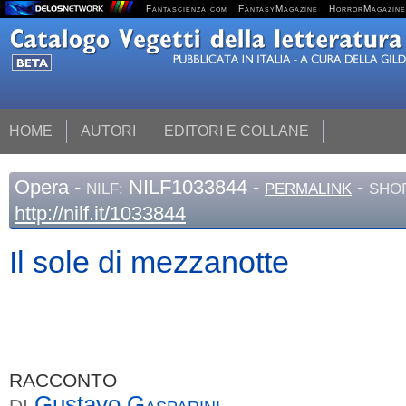
Fantascienza.com
FantasyMagazine
HorrorMagazine
HOME
AUTORI
EDITORI E COLLANE
Opera
-
NILF1033844 -
-
NILF:
PERMALINK
SHOR
http://nilf.it/1033844
Il sole di mezzanotte
RACCONTO
Gustavo
Gasparini
DI