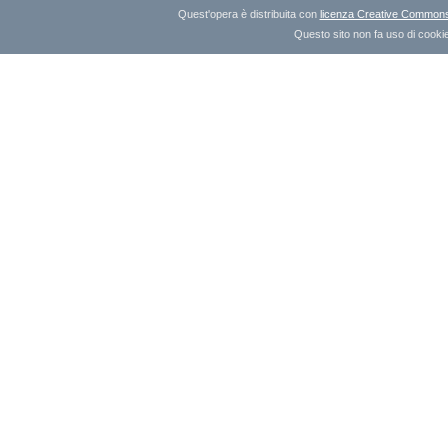
Quest'opera è distribuita con
licenza Creative Commons A
Questo sito non fa uso di cookie 