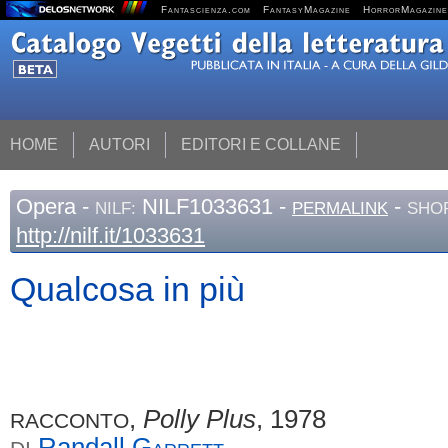
Fantascienza.com
FantasyMagazine
HorrorMagazine
HOME
AUTORI
EDITORI E COLLANE
Opera
-
NILF1033631 -
-
NILF:
PERMALINK
SHOR
http://nilf.it/1033631
Qualcosa in più
,
Polly Plus
, 1978
RACCONTO
Randall
Garrett