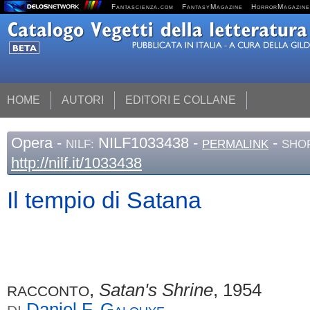
Fantascienza.com
FantasyMagazine
HorrorMagazine
HOME
AUTORI
EDITORI E COLLANE
Opera
-
NILF1033438 -
-
NILF:
PERMALINK
SHOR
http://nilf.it/1033438
Il tempio di Satana
,
Satan's Shrine
, 1954
RACCONTO
Daniel F.
Galouye