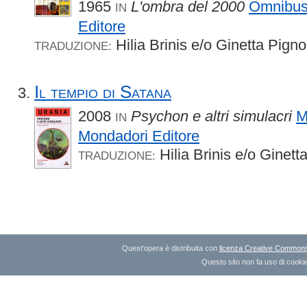
1965
L'ombra del 2000
Omnibu
IN
Editore
Hilia Brinis e/o Ginetta Pigno
TRADUZIONE:
Il tempio di Satana
2008
Psychon e altri simulacri
M
IN
Mondadori Editore
Hilia Brinis e/o Ginett
TRADUZIONE:
Quest'opera è distribuita con
licenza Creative Commons A
Questo sito non fa uso di cookie 