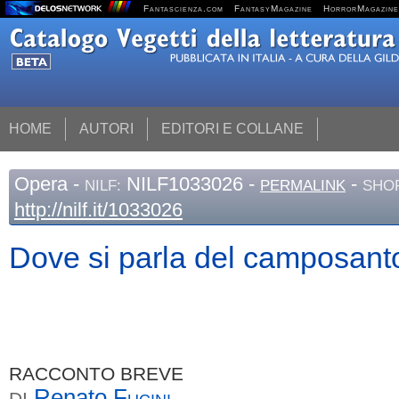
Fantascienza.com
FantasyMagazine
HorrorMagazine
HOME
AUTORI
EDITORI E COLLANE
Opera
-
NILF1033026 -
-
NILF:
PERMALINK
SHOR
http://nilf.it/1033026
Dove si parla del camposant
RACCONTO BREVE
Renato
Fucini
DI