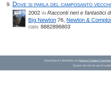
Dove si parla del camposanto vecch
2002
Racconti neri e fantastici d
IN
Big Newton
76,
Newton & Compto
8882896803
ISBN:
Quest'opera è distribuita con
licenza Creative Commons A
Questo sito non fa uso di cookie 