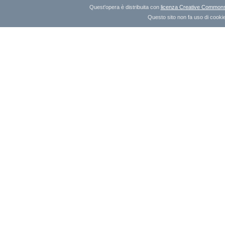
Quest'opera è distribuita con
licenza Creative Commons A
Questo sito non fa uso di cookie 