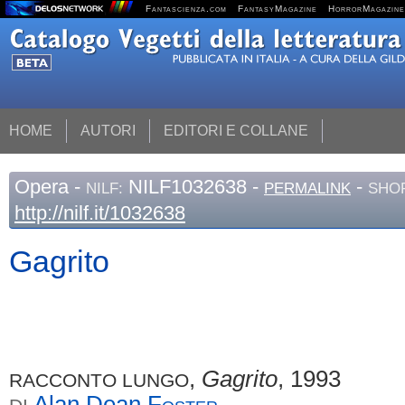
Fantascienza.com
FantasyMagazine
HorrorMagazine
HOME
AUTORI
EDITORI E COLLANE
Opera
-
NILF1032638 -
-
NILF:
PERMALINK
SHOR
http://nilf.it/1032638
Gagrito
,
Gagrito
, 1993
RACCONTO LUNGO
Alan Dean
Foster