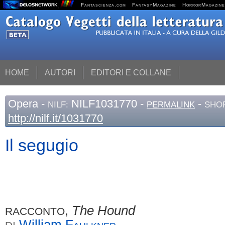
Fantascienza.com
FantasyMagazine
HorrorMagazine
HOME
AUTORI
EDITORI E COLLANE
Opera
-
NILF1031770 -
-
NILF:
PERMALINK
SHOR
http://nilf.it/1031770
Il segugio
,
The Hound
RACCONTO
William
Faulkner