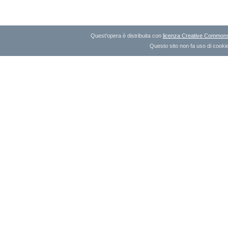
Quest'opera è distribuita con
licenza Creative Commons A
Questo sito non fa uso di cookie 