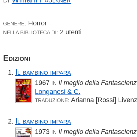
DI
: Horror
GENERE
2 utenti
NELLA BIBLIOTECA DI:
Edizioni
Il bambino impara
1967
Il meglio della Fantascien
IN
Longanesi & C.
Arianna [Rossi] Liven
TRADUZIONE:
Il bambino impara
1973
Il meglio della Fantascie
IN