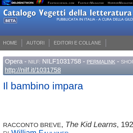
Fantascienza.com
FantasyMagazine
HorrorMagazine
HOME
AUTORI
EDITORI E COLLANE
Opera
-
NILF1031758 -
-
NILF:
PERMALINK
SHOR
http://nilf.it/1031758
Il bambino impara
,
The Kid Learns
, 19
RACCONTO BREVE
William
Faulkner