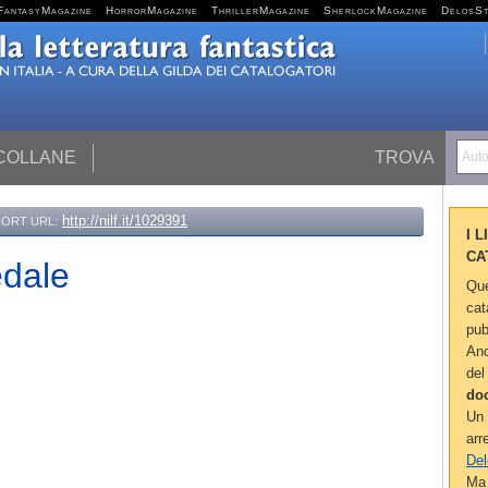
FantasyMagazine
HorrorMagazine
ThrillerMagazine
SherlockMagazine
DelosS
 COLLANE
TROVA
Autor
http://nilf.it/1029391
ORT URL:
I 
CA
edale
Que
cat
pub
Anc
del
do
Un 
arr
Del
Ma 