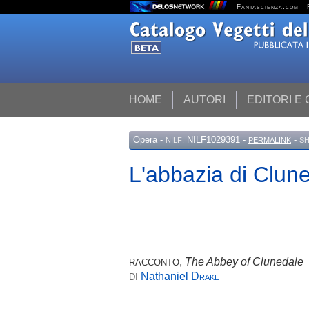
Fantascienza.com
HOME
AUTORI
EDITORI E
Opera
-
NILF1029391 -
-
NILF:
PERMALINK
SH
L'abbazia di Clun
,
The Abbey of Clunedale
RACCONTO
Nathaniel
Drake
DI