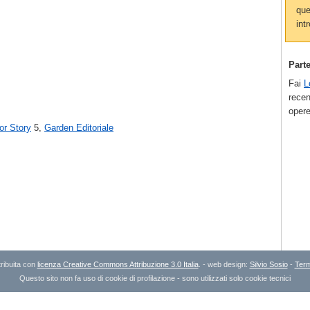
que
intr
Part
Fai
L
recen
opere
or Story
5,
Garden Editoriale
ribuita con
licenza Creative Commons Attribuzione 3.0 Italia
. - web design:
Silvio Sosio
-
Term
Questo sito non fa uso di cookie di profilazione - sono utilizzati solo cookie tecnici