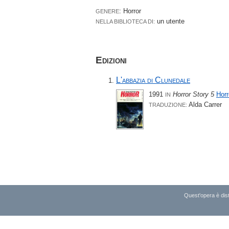
: Horror
GENERE
un utente
NELLA BIBLIOTECA DI:
Edizioni
L'abbazia di Clunedale
1991
Horror Story 5
Horr
IN
Alda Carrer
TRADUZIONE:
Quest'opera è dist