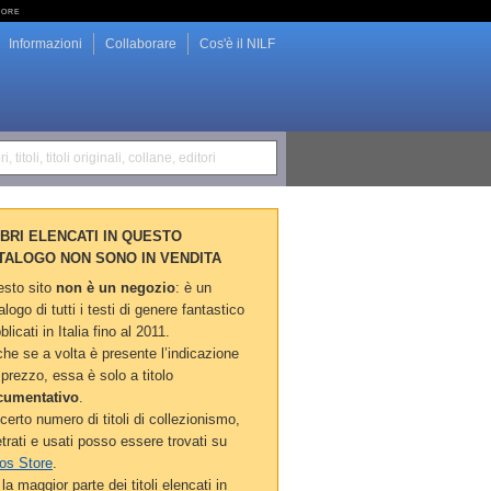
tore
Informazioni
Collaborare
Cos'è il NILF
i, titoli, titoli originali, collane, editori
LIBRI ELENCATI IN QUESTO
TALOGO NON SONO IN VENDITA
sto sito
non è un negozio
: è un
alogo di tutti i testi di genere fantastico
blicati in Italia fino al 2011.
he se a volta è presente l’indicazione
 prezzo, essa è solo a titolo
cumentativo
.
certo numero di titoli di collezionismo,
etrati e usati posso essere trovati su
os Store
.
la maggior parte dei titoli elencati in