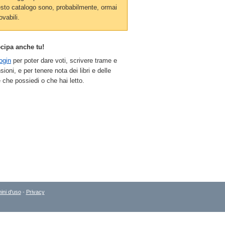
sto catalogo sono, probabilmente, ormai
ovabili.
ecipa anche tu!
ogin
per poter dare voti, scrivere trame e
sioni, e per tenere nota dei libri e delle
 che possiedi o che hai letto.
ini d'uso
-
Privacy